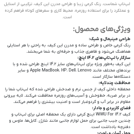
لپ‌تاپ شماست. رنگ کرمی زیبا و طراحی مدرن این کیف، ترکیبی از استایل
و عملکرد را برای استفاده روزمره، محیط کاری و سفرهای کوتاه فراهم کرده
است.
ویژگی‌های محصول:
طراحی مینیمال و شیک:
رنگ کرمی خاص و طراحی ساده و مدرن این کیف، به راحتی با هر استایلی
هماهنگ می‌شود و ظاهری جذاب و حرفه‌ای به شما می‌بخشد.
سازگار با لپ‌تاپ‌های 14.2 اینچ:
این کیف به‌طور ویژه برای لپ‌تاپ‌های سایز 14.2 اینچ طراحی شده و با
برندهای مختلف مانند Apple MacBook، HP، Dell، Lenovo و سایر
دستگاه‌ها سازگار است.
محافظت چندلایه:
محفظه داخلی کیف از جنس نرم و ضدخش طراحی شده که لپ‌تاپ شما را
در برابر ضربه، خط‌وخش و آسیب‌های روزمره محافظت می‌کند. لایه بیرونی
مقاوم در برابر آب و گردوغبار است و امنیت بیشتری را فراهم می‌کند.
فضای کاربردی و جادار:
کیف WiWU For 14.2 اینچ کرمی دارای یک محفظه اصلی برای لپ‌تاپ و
چندین جیب جانبی برای حمل لوازم جانبی مانند شارژر، کابل‌ها، ماوس و
دفترچه یادداشت است.
حمل آسان و راحت: