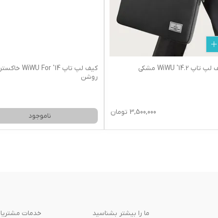
 تاپ WiWU '14.2 مشکی
کیف لپ تاپ WiWU For '14 خ
روشن
3,500,000
تومان
ناموجود
ما را بیشتر بشناسید
خدمات مشتریا