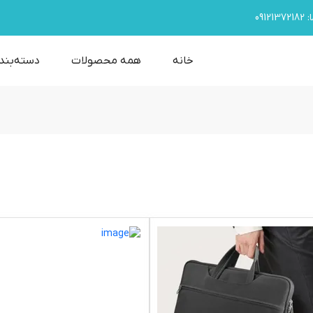
09121372182
:
خانه
همه محصولات
دسته‌بند