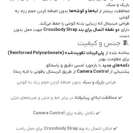
باریک و سبک.
محافظت بیشتر از
لبه‌ها و گوشه‌ها
بدون اضافه کردن حجم زیاد به
گوشی.
طراحی مینیمال که زیبایی بدنه گوشی را حفظ می‌کند.
دارای
دو نقطه اتصال برای بند Crossbody Strap
جهت حمل بدون
دست.
🧵 جنس و کیفیت
ساخته شده از
پلی‌کربنات تقویت‌شده (Reinforced Polycarbonate)
برای مقاومت بهتر.
دکمه‌های جدید
با بازخورد لمسی دقیق و پاسخگو.
پشتیبانی از
Camera Control
از طریق کریستال یاقوتی با لایه رسانا
طراحی
باریک و سبک
بدون اضافه کردن حجم زیاد به گوشی
✔️
محافظت لبه‌ای پیشرفته
در برابر خط و خش و ضربه‌های جزئی
✔️ تکامل یافته برای
Camera Control
✔️ امکان اتصال به
بند Crossbody Strap
برای حمل راحت