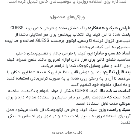
همه‌کاره برای استفاده روزمره یا موقعیت‌های خاص تبدیل کرده است.
ویژگی‌های محصول:
طراحی شیک و همه‌کاره:
رنگ مشکی ساده و طراحی خاص برند GUESS
باعث شده تا این کیف یک انتخاب بی‌نقص برای هر استایلی باشد؛ از
تیپ‌های کژوال گرفته تا رسمی. لوگوی برجسته GUESS، اصالت و جذابیت
بیشتری به این کیف می‌بخشد.
ابعاد مناسب و جادار:
این کیف با طراحی جادار و تقسیم‌بندی داخلی
مناسب، فضای کافی برای قرار دادن لوازم ضروری مانند تلفن همراه، کیف
پول، کلید و سایر وسایل کوچک شما را فراهم می‌کند.
بند قابل تنظیم:
بند رو دوشی قابل تنظیم این کیف به شما این امکان را
می‌دهد تا آن را به راحتی روی شانه یا به صورت کراس‌بادی استفاده کنید
و به اندازه دلخواه خود تنظیم کنید.
کیفیت ساخت بالا:
کیف GUESS مشکی از مواد بادوام و باکیفیت ساخته
شده است که مقاومت بالایی در برابر سایش و استفاده مداوم دارد و برای
طولانی مدت قابل استفاده است.
سبک و راحت:
وزن سبک کیف و طراحی ارگونومیک آن باعث می‌شود حمل
آن برای استفاده روزانه بسیار راحت باشد و در طول روز احساس خستگی
نکنید.
کاربردهای متنوع: